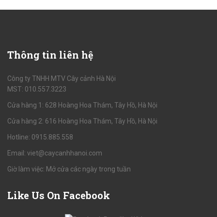
Thông
tin liên hệ
Công ty TNHH MTV Cây cảnh Hà Nội
MST: 010.557.3223
Cửa hàng 1: 628 Hoàng Hoa Thám, Tây Hồ, Hà Nội
Cửa hàng 2: 616 Hoàng Hoa Thám, Tây Hồ, Hà Nội
Hotline: 0915.885.558
Email: viet@caycanhhanoi.com
Giờ làm việc: Mở cửa các ngày trong tuần
Like
Us On Facebook