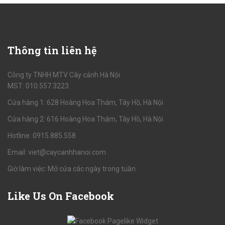
Thông
tin liên hệ
Công ty TNHH MTV Cây cảnh Hà Nội
MST: 010.557.3223
Cửa hàng 1: 628 Hoàng Hoa Thám, Tây Hồ, Hà Nội
Cửa hàng 2: 616 Hoàng Hoa Thám, Tây Hồ, Hà Nội
Hotline: 0915.885.558
Email: viet@caycanhhanoi.com
Giờ làm việc: Mở cửa các ngày trong tuần
Like
Us On Facebook