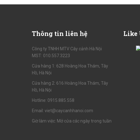
Thông
tin liên hệ
Like
Công ty TNHH MTV Cây cảnh Hà Nội
MST: 010.557.3223
Cửa hàng 1: 628 Hoàng Hoa Thám, Tây
Hồ, Hà Nội
Cửa hàng 2: 616 Hoàng Hoa Thám, Tây
Hồ, Hà Nội
Hotline: 0915.885.558
Email: viet@caycanhhanoi.com
Giờ làm việc: Mở cửa các ngày trong tuần