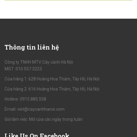
Thông
tin liên hệ
Công ty TNHH MTV Cây cảnh Hà Nội
MST: 010.557.3223
Cửa hàng 1: 628 Hoàng Hoa Thám, Tây Hồ, Hà Nội
Cửa hàng 2: 616 Hoàng Hoa Thám, Tây Hồ, Hà Nội
Hotline: 0915.885.558
Email: viet@caycanhhanoi.com
Giờ làm việc: Mở cửa các ngày trong tuần
Like
Us On Facebook