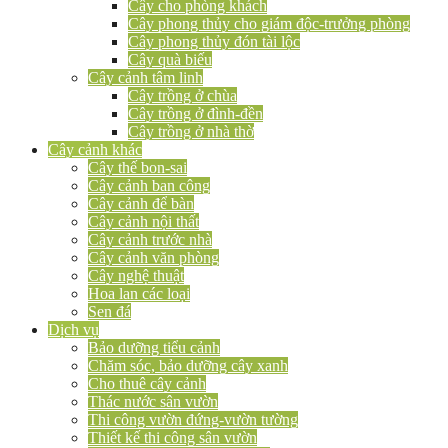
Cây cho phòng khách
Cây phong thủy cho giám độc-trưởng phòng
Cây phong thủy đón tài lộc
Cây quà biếu
Cây cảnh tâm linh
Cây trồng ở chùa
Cây trồng ở đình-đền
Cây trồng ở nhà thờ
Cây cảnh khác
Cây thế bon-sai
Cây cảnh ban công
Cây cảnh để bàn
Cây cảnh nội thất
Cây cảnh trước nhà
Cây cảnh văn phòng
Cây nghệ thuật
Hoa lan các loại
Sen đá
Dịch vụ
Bảo dưỡng tiểu cảnh
Chăm sóc, bảo dưỡng cây xanh
Cho thuê cây cảnh
Thác nước sân vườn
Thi công vườn đứng-vườn tường
Thiết kế thi công sân vườn