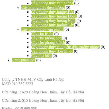
Cây phong thủy văn phòng
(0)
Cây phong thủy theo hướng
(0)
Cây phong thủy hướng Bắc
(0)
Cây phong thủy hướng Đông
(0)
Cây phong thủy hướng Nam
(0)
Cây phong thủy hướng Tây
(0)
Cây phong thủy văn phòng
(0)
Cây cho lễ tân
(0)
Cây cho phòng họp
(0)
Cây cho phòng khách
(0)
Cây phong thủy cho giám độc-trưởng phòng
(0)
Cây phong thủy đón tài lộc
(0)
Cây quà biếu
(0)
Chưa phân loại
(0)
Thông
tin liên hệ
Công ty TNHH MTV Cây cảnh Hà Nội
MST: 010.557.3223
Cửa hàng 1: 628 Hoàng Hoa Thám, Tây Hồ, Hà Nội
Cửa hàng 2: 616 Hoàng Hoa Thám, Tây Hồ, Hà Nội
Hotline: 0915.885.558