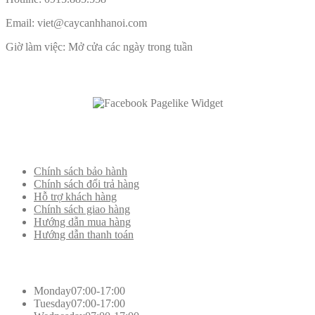
Email: viet@caycanhhanoi.com
Giờ làm việc: Mở cửa các ngày trong tuần
Like
Us On Facebook
Thông
tin khác
Chính sách bảo hành
Chính sách đổi trả hàng
Hỗ trợ khách hàng
Chính sách giao hàng
Hướng dẫn mua hàng
Hướng dẫn thanh toán
Working
Hours
Monday
07:00-17:00
Tuesday
07:00-17:00