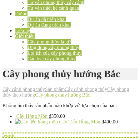
Tư vấn phong thủy cây cảnh
Tư vấn thiết kế cảnh quan
Dự án
Dự án đã triển khai
Dự án đang triển khai
Liên hệ
Giới thiệu
Cây phong thủy là gì?
Ứng dụng cây phong thủy
Lợi ích của cây phong thủy
Các loại cây phong thủy
Cây phong thủy hướng Bắc
Cây cảnh phong thủy
Sản phẩm
Cây cảnh phong thủy
Cây phong
thủy theo hướng
Cây phong thủy hướng Bắc
Không tìm thấy sản phẩm nào khớp với lựa chọn của bạn.
Cây Hồng Môn
₫
350.00
Cây Tiểu Hồng Môn
₫
400.00
Search