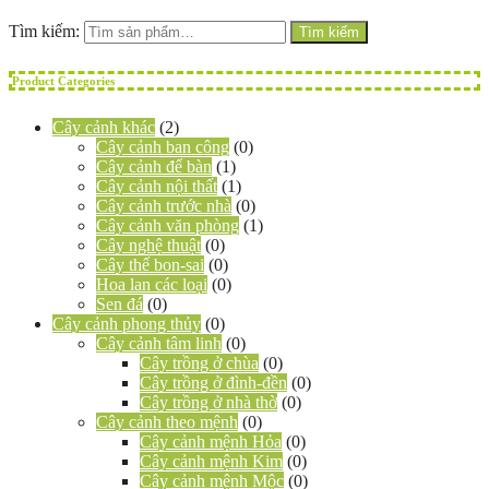
Tìm kiếm:
Tìm kiếm
Product
Categories
Cây cảnh khác
(2)
Cây cảnh ban công
(0)
Cây cảnh để bàn
(1)
Cây cảnh nội thất
(1)
Cây cảnh trước nhà
(0)
Cây cảnh văn phòng
(1)
Cây nghệ thuật
(0)
Cây thế bon-sai
(0)
Hoa lan các loại
(0)
Sen đá
(0)
Cây cảnh phong thủy
(0)
Cây cảnh tâm linh
(0)
Cây trồng ở chùa
(0)
Cây trồng ở đình-đền
(0)
Cây trồng ở nhà thờ
(0)
Cây cảnh theo mệnh
(0)
Cây cảnh mệnh Hỏa
(0)
Cây cảnh mệnh Kim
(0)
Cây cảnh mệnh Mộc
(0)