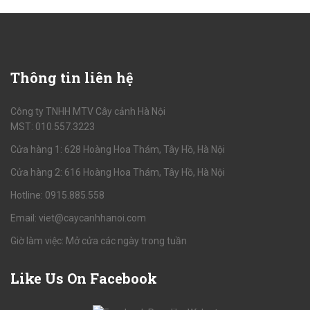
Thông
tin liên hệ
Công ty TNHH MTV Cây cảnh Hà Nội
MST: 010.557.3223
Cửa hàng 1: 628 Hoàng Hoa Thám, Tây Hồ, Hà Nội
Cửa hàng 2: 616 Hoàng Hoa Thám, Tây Hồ, Hà Nội
Hotline: 0915.885.558
Email: viet@caycanhhanoi.com
Giờ làm việc: Mở cửa các ngày trong tuần
Like
Us On Facebook