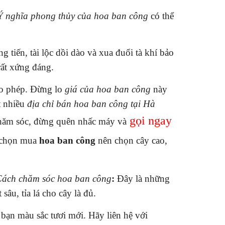
Ý nghĩa phong thủy của hoa ban công
có thể
tiến, tài lộc dồi dào và xua đuổi tà khí bảo
rất xứng đáng.
ho phép. Đừng lo
giá của
hoa ban công
này
t nhiều
địa chỉ bán
hoa ban công
tại Hà
gọi ngay
 chăm sóc, đừng quên nhấc máy và
 chọn mua
hoa ban công
nên chọn cây cao,
ách chăm sóc hoa ban công
:
Đây là những
sâu, tỉa lá cho cây là đủ.
 bạn màu sắc tươi mới. Hãy liên hệ với