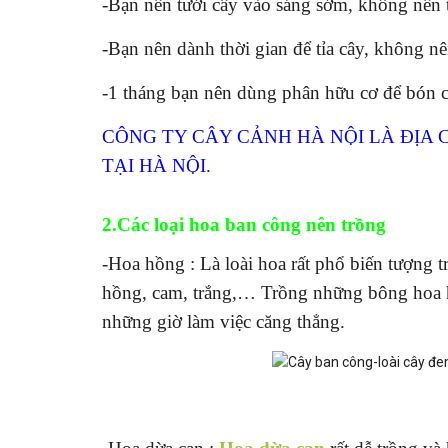
-Bạn nên tưới cây vào sáng sớm, không nên 
-Bạn nên dành thời gian để tỉa cây, không n
-1 tháng bạn nên dùng phân hữu cơ để bón ch
CÔNG TY CÂY CẢNH HÀ NỘI LÀ ĐỊA
TẠI HÀ NỘI.
2.Các loại hoa ban công nên trồng
-Hoa hồng : Là loài hoa rất phổ biến tượng 
hồng, cam, trắng,… Trồng những bông hoa h
những giờ làm việc căng thẳng.