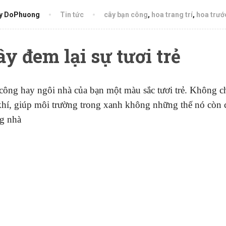
y DoPhuong
Tin tức
cây bạn công
,
hoa trang trí
,
hoa trướ
y đem lại sự tươi trẻ
ông hay ngôi nhà của bạn một màu sắc tươi trẻ. Không chỉ
hí, giúp môi trường trong xanh không những thế nó còn có
ng nhà