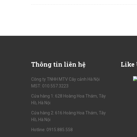
Thông
tin liên hệ
Like
Công ty TNHH MTV Cây cảnh Hà Nội
MST: 010.557.3223
Cửa hàng 1: 628 Hoàng Hoa Thám, Tây
Hồ, Hà Nội
Cửa hàng 2: 616 Hoàng Hoa Thám, Tây
Hồ, Hà Nội
Hotline: 0915.885.558