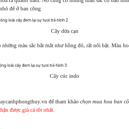
 hoa ra quanh năm. Nó cũng có những màu sắc cơ bản như
 nhỏ để ở ban công
Cây dừa cạn
 những màu sắc bắt mắt như hồng đỏ, rất nổi bật. Màu hoa 
Cây cúc indo
caycanhphongthuy.vn
để tham khảo
chọn mua hoa
ban c
nhận được giá cả tốt nhất.
g