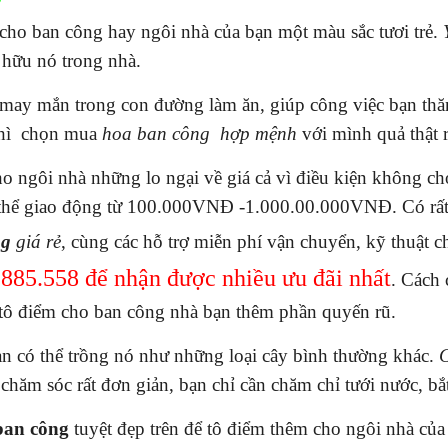
cho ban công hay ngôi nhà của bạn một màu sắc tươi trẻ.
 hữu nó trong nhà.
ay mắn trong con đường làm ăn, giúp công việc bạn thăng 
 thì chọn mua
hoa ban công hợp mệnh
với mình quả thật 
 ngôi nhà những lo ngại về giá cả vì điều kiện không c
ó thể giao động từ 100.000VNĐ -1.000.00.000VNĐ.
Có rấ
ng
giá rẻ
, cùng các hỗ trợ miễn phí vận chuyển, kỹ thuật
.885.558
để nhận được nhiều ưu đãi nhất
. Cách
để tô điểm cho ban công nhà bạn thêm phần quyến rũ.
ạn có thể trồng nó như những loại cây bình thường khác.
C
chăm sóc rất đơn giản, bạn chỉ cần chăm chỉ tưới nước, bắt 
ban công
tuyệt đẹp trên để tô điểm thêm cho ngôi nhà của