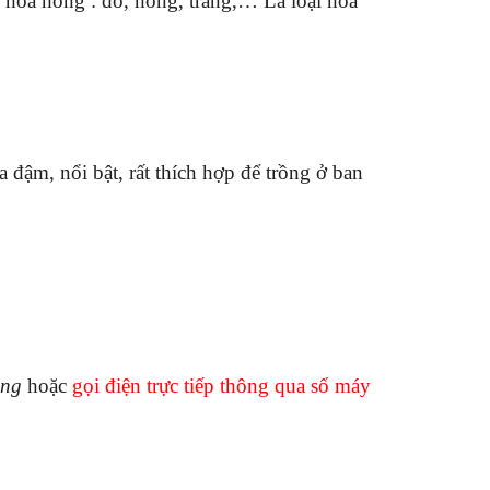
 hoa hồng : đỏ, hồng, trắng,… Là loại hoa
đậm, nổi bật, rất thích hợp để trồng ở ban
ông
hoặc
gọi điện trực tiếp thông qua số máy