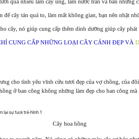
tưới quá nhiều làm cây úng, làm nước tràn và bẩn những c
ên để cây tán quá to, làm mất không gian, bạn nên nhặt nh
o cây, nó giúp cung cấp thêm dinh dưỡng giúp cây phát tr
 CHỈ CUNG CẤP NHỮNG LOẠI CÂY CẢNH ĐẸP VÀ
D
trưng cho tình yêu vĩnh cửu tươi đẹp của vợ chồng, của đ
ồng ở ban công không những làm đẹp cho ban công mà cò
Cây hoa hồng