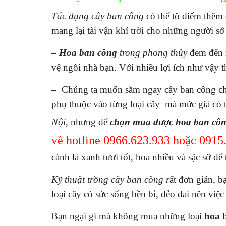
Tác dụng cây ban công
có thể tô điểm thêm 
mang lại tài vận khí trời cho những người sở
–
Hoa ban công
trong phong thủy
đem đến m
vệ ngôi nhà bạn. Với nhiều lợi ích như vậy
– Chúng ta muốn sắm ngay cây ban công cho
phụ thuộc vào từng loại cây mà mức giá c
Nội
, nhưng để
chọn mua được
hoa ban cô
về hotline
0966.623.933 hoặc 0915
cành lá xanh tươi tốt, hoa nhiều và sặc sỡ 
Kỹ thuật trồng
cây ban công r
ất đơn giản, b
loại cây có sức sống bền bỉ, dẻo dai nên việc 
Bạn ngại gì mà không mua những loại
hoa 