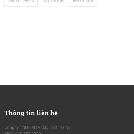
Cây để bàn
Cây văn phòng
hoa trang trí
Thông
tin liên hệ
Công ty TNHH MTV Cây cảnh Hà Nội