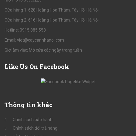
MST: 010.557.3223
Cửa hàng 1: 628 Hoàng Hoa Thám, Tây Hồ, Hà Nội
Cửa hàng 2: 616 Hoàng Hoa Thám, Tây Hồ, Hà Nội
Hotline: 0915.885.558
Email: viet@caycanhhanoi.com
Giờ làm việc: Mở cửa các ngày trong tuần
Like
Us On Facebook
Thông
tin khác
Chính sách bảo hành
Chính sách đổi trả hàng