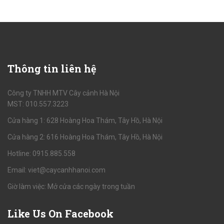
Thông
tin liên hệ
Công ty TNHH MTV Cây cảnh Hà Nội
MST: 010.557.3223
Cửa hàng 1: 628 Hoàng Hoa Thám, Tây Hồ, Hà Nội
Cửa hàng 2: 616 Hoàng Hoa Thám, Tây Hồ, Hà Nội
Hotline: 0915.885.558
Email: viet@caycanhhanoi.com
Giờ làm việc: Mở cửa các ngày trong tuần
Like
Us On Facebook