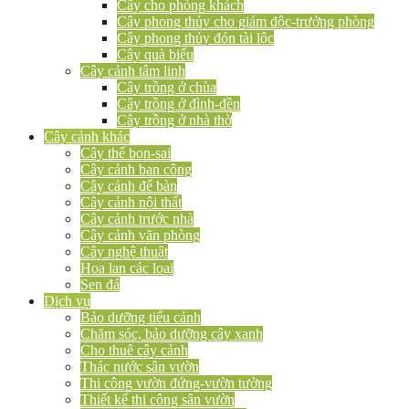
Cây cho phòng khách
Cây phong thủy cho giám độc-trưởng phòng
Cây phong thủy đón tài lộc
Cây quà biếu
Cây cảnh tâm linh
Cây trồng ở chùa
Cây trồng ở đình-đền
Cây trồng ở nhà thờ
Cây cảnh khác
Cây thế bon-sai
Cây cảnh ban công
Cây cảnh để bàn
Cây cảnh nội thất
Cây cảnh trước nhà
Cây cảnh văn phòng
Cây nghệ thuật
Hoa lan các loại
Sen đá
Dịch vụ
Bảo dưỡng tiểu cảnh
Chăm sóc, bảo dưỡng cây xanh
Cho thuê cây cảnh
Thác nước sân vườn
Thi công vườn đứng-vườn tường
Thiết kế thi công sân vườn