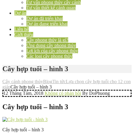
Tư vấn phong thủy cây cảnh
Tư vấn thiết kế cảnh quan
Dự án
Dự án đã triển khai
Dự án đang triển khai
Liên hệ
Giới thiệu
Cây phong thủy là gì?
Ứng dụng cây phong thủy
Lợi ích của cây phong thủy
Các loại cây phong thủy
Cây hợp tuổi – hình 3
Cây cảnh phong thủy
Blog
Tin tức
Lựa chọn cây hợp tuổi cho 12 con
giáp
Cây hợp tuổi – hình 3
12 Tháng Tám, 2018
Không có phản hồi
By DoPhuong
Cây hợp tuổi – hình 3
Cây hợp tuổi – hình 3