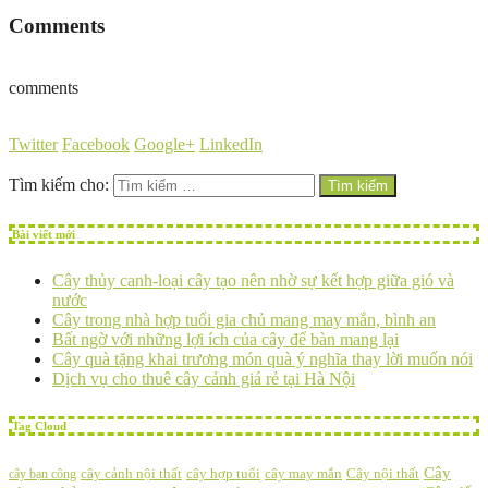
Comments
comments
Twitter
Facebook
Google+
LinkedIn
Tìm kiếm cho:
Bài
viết mới
Cây thủy canh-loại cây tạo nên nhờ sự kết hợp giữa gió và
nước
Cây trong nhà hợp tuổi gia chủ mang may mắn, bình an
Bất ngờ với những lợi ích của cây để bàn mang lại
Cây quà tặng khai trương món quà ý nghĩa thay lời muốn nói
Dịch vụ cho thuê cây cảnh giá rẻ tại Hà Nội
Tag
Cloud
Cây
Cây nội thất
cây bạn công
cây cảnh nội thất
cây hợp tuổi
cây may mắn