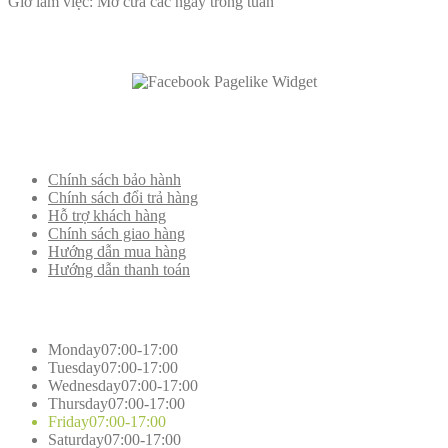
Giờ làm việc: Mở cửa các ngày trong tuần
Like
Us On Facebook
Thông
tin khác
Chính sách bảo hành
Chính sách đổi trả hàng
Hỗ trợ khách hàng
Chính sách giao hàng
Hướng dẫn mua hàng
Hướng dẫn thanh toán
Working
Hours
Monday
07:00-17:00
Tuesday
07:00-17:00
Wednesday
07:00-17:00
Thursday
07:00-17:00
Friday
07:00-17:00
Saturday
07:00-17:00