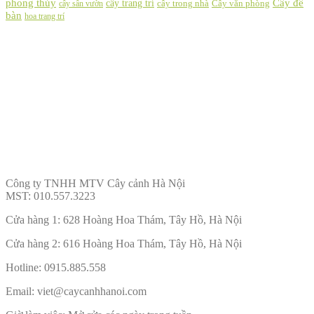
phong thủy
cây trang trí
Cây để
cây sân vườn
cây trong nhà
Cây văn phòng
bàn
hoa trang trí
Thông
tin liên hệ
Công ty TNHH MTV Cây cảnh Hà Nội
MST: 010.557.3223
Cửa hàng 1: 628 Hoàng Hoa Thám, Tây Hồ, Hà Nội
Cửa hàng 2: 616 Hoàng Hoa Thám, Tây Hồ, Hà Nội
Hotline: 0915.885.558
Email: viet@caycanhhanoi.com