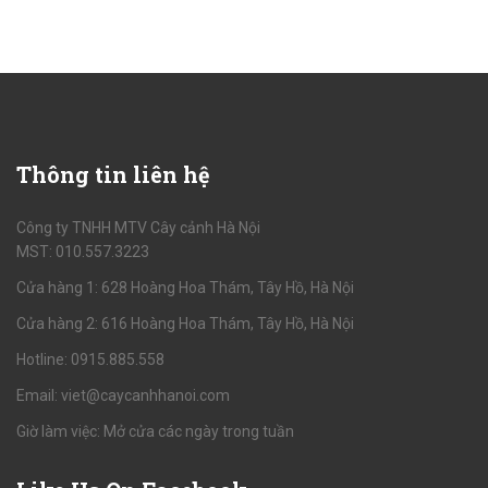
Thông
tin liên hệ
Công ty TNHH MTV Cây cảnh Hà Nội
MST: 010.557.3223
Cửa hàng 1: 628 Hoàng Hoa Thám, Tây Hồ, Hà Nội
Cửa hàng 2: 616 Hoàng Hoa Thám, Tây Hồ, Hà Nội
Hotline: 0915.885.558
Email: viet@caycanhhanoi.com
Giờ làm việc: Mở cửa các ngày trong tuần