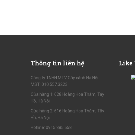
Thông
tin liên hệ
Like
Công ty TNHH MTV Cây cảnh Hà Nội
MST: 010.557.3223
Cửa hàng 1: 628 Hoàng Hoa Thám, Tây
Hồ, Hà Nội
Cửa hàng 2: 616 Hoàng Hoa Thám, Tây
Hồ, Hà Nội
Hotline: 0915.885.558